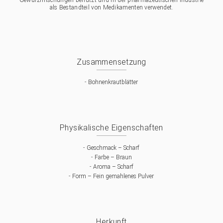
Gewürzmischungen benutzt und in der pharmazeutischen Industrie
als Bestandteil von Medikamenten verwendet.
Zusammensetzung
-
Bohnenkrautblätter
Physikalische Eigenschaften
-
Geschmack – Scharf
-
Farbe – Braun
-
Aroma – Scharf
-
Form – Fein gemahlenes Pulver
Herkunft