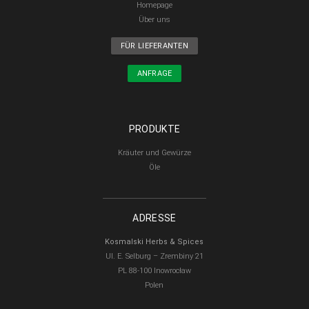
Homepage
Über uns
FÜR LIEFERANTEN
ANFRAGE
PRODUKTE
Kräuter und Gewürze
Öle
ADRESSE
Kosmalski Herbs & Spices
Ul. E. Selburg – Zrembiny 21
PL 88-100 Inowrocław
Polen