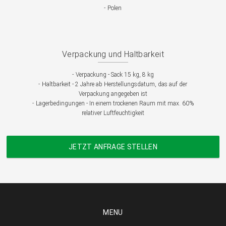
-
Polen
Verpackung und Haltbarkeit
-
Verpackung - Sack 15 kg, 8 kg
-
Haltbarkeit - 2 Jahre ab Herstellungsdatum, das auf der
Verpackung angegeben ist
-
Lagerbedingungen - In einem trockenen Raum mit max. 60%
relativer Luftfeuchtigkeit
JETZT ANFRAGE STELLEN
MENU