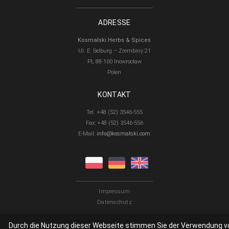
ADRESSE
Kosmalski Herbs & Spices
Ul. E. Selburg – Zrembiny 21
PL 88-100 Inowrocław
Polen
KONTAKT
Tel. +48 (52) 3546-555
Fax: +48 (52) 3546-556
E-Mail:
info@kosmalski.com
Impressum
Datenschutz
Durch die Nutzung dieser Webseite stimmen Sie der Verwendung v