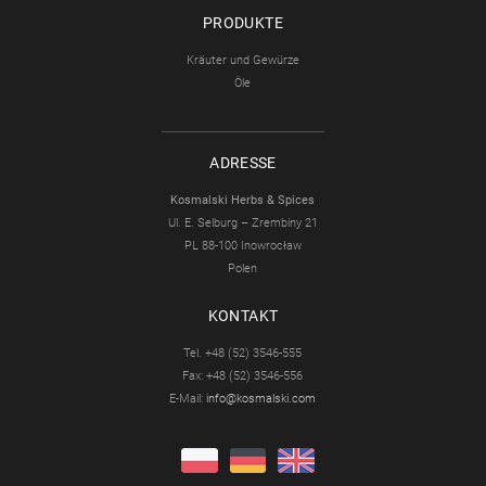
PRODUKTE
Kräuter und Gewürze
Öle
ADRESSE
Kosmalski Herbs & Spices
Ul. E. Selburg – Zrembiny 21
PL 88-100 Inowrocław
Polen
KONTAKT
Tel. +48 (52) 3546-555
Fax: +48 (52) 3546-556
E-Mail:
info@kosmalski.com